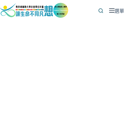
跳
至
選單
主
要
內
容