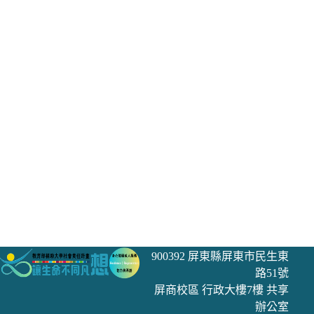
900392 屏東縣屏東市民生東
路51號
屏商校區 行政大樓7樓 共享
辦公室