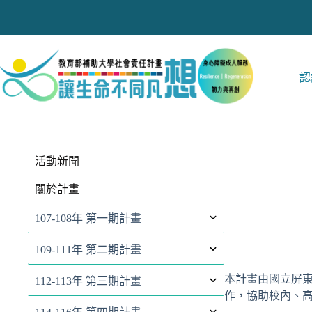
跳
至
主
要
內
認
容
活動新聞
關於計畫
107-108年 第一期計畫
109-111年 第二期計畫
本計畫由國立屏
112-113年 第三期計畫
作，協助校內、