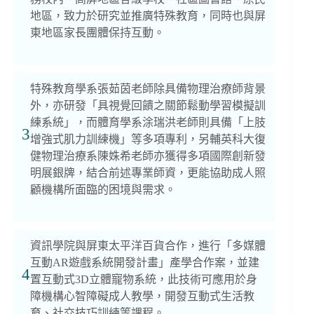
地區，致力於研究並推廣特殊教育，同時也與屏
東地區家長團體保持互動。
特殊教育學系張茹茵老師除具備物理治療師背景
外，亦研發「具視覺回饋之關節鬆動學習模擬訓
練系統」，而體育學系涂瑞洪老師則具備「上肢
3
增強式肌力訓練機」等多項專利，另輔英科大復
健物理治療系陳姝希老師亦獲得多項國際創新發
明展銀牌，結合前述專業師資，更能協助成人照
顧機構所面臨的困境與需求。
資訊學院與屏東太平洋百貨合作，進行「多媒體
互動AR遊戲系統開發計畫」產學合作案，並建
4
置互動式3D立體寵物系統，此技術可應用於身
障機構心智障礙成人教學，開發互動式生活教
育、社交技巧訓練等課程。