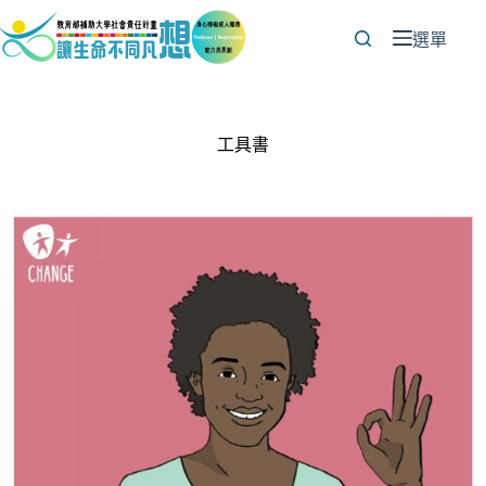
跳
至
選單
主
要
內
容
工具書