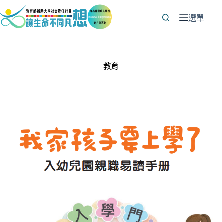
跳
至
選單
主
要
內
容
教育