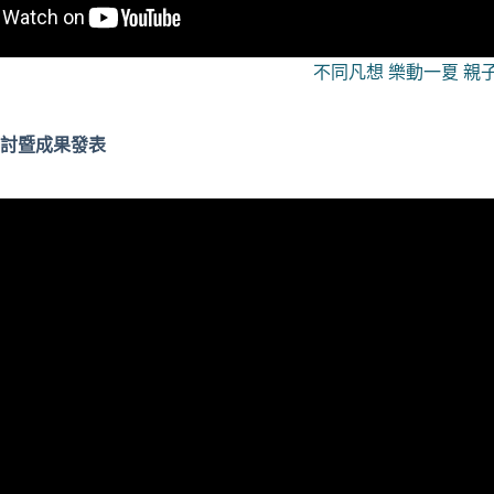
不同凡想 樂動一夏 親
討暨成果發表