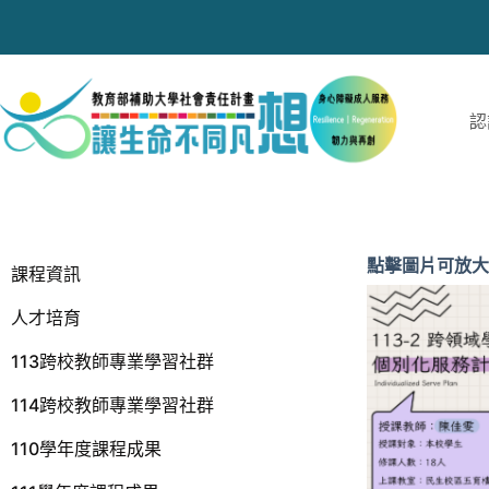
跳
至
主
要
內
認
容
點擊圖片可放大
課程資訊
人才培育
113跨校教師專業學習社群
114跨校教師專業學習社群
110學年度課程成果