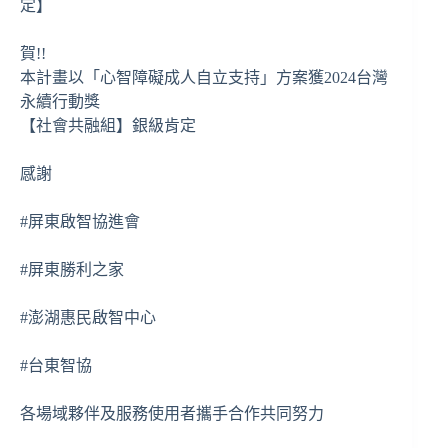
定】
賀!!
本計畫以「心智障礙成人自立支持」方案獲2024台灣
永續行動獎
【社會共融組】銀級肯定
感謝
#屏東啟智協進會
#屏東勝利之家
#澎湖惠民啟智中心
#台東智協
各場域夥伴及服務使用者攜手合作共同努力