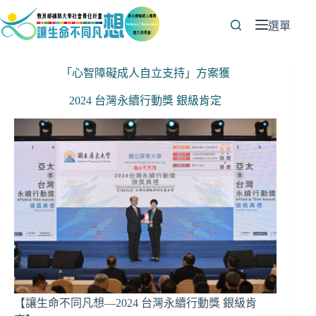
跳
至
選單
主
要
「心智障礙成人自立支持」方案獲
內
容
2024 台灣永續行動獎 銀級肯定
【讓生命不同凡想—2024 台灣永續行動獎 銀級肯