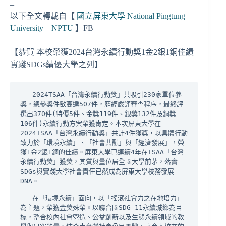
–
以下全文轉載自【
國立屏東大學 National Pingtung
University – NPTU
】FB
【恭賀 本校榮獲2024台灣永續行動獎1金2銀1銅佳績
實踐SDGs績優大學之列】
   2024TSAA「台灣永續行動獎」共吸引230家單位參
獎，總參獎件數高達507件，歷經嚴謹審查程序，最終評
選出370件(特優5件、金獎119件、銀獎132件及銅獎
106件)永續行動方案榮獲肯定。本次屏東大學在
2024TSAA「台灣永續行動獎」共計4件獲獎，以具體行動
致力於「環境永續」、「社會共融」與「經濟發展」，榮
獲1金2銀1銅的佳績。屏東大學已連續4年在TSAA「台灣
永續行動獎」獲獎，其質與量位居全國大學前茅，落實
SDGs與實踐大學社會責任已然成為屏東大學校務發展
DNA。

   在「環境永續」面向，以「搖滾社會力之在地培力」
為主題，榮獲金獎殊榮。以聯合國SDG-11永續城鄉為目
標，整合校內社會營造、公益創新以及生態永續領域的教