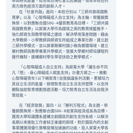
學與研究能量，結合南台灣社會公民團體，培育本校在的
南方綠色經濟方面的創新人才。

   在「社會共融」面向，本校分別以「三師共築南國教
育夢」以及「心智障礙成人自立支持」為主軸，榮獲銀獎
殊榮，以對應聯合國SDG-4優質教育為目標。「三師共築
南國教育夢」以屏東大學作為國境之南的教育搖籃推手，
強化師資生與教學現場之連結，解決學用落差問題，藉由
大學教師、小學教師與師資生所組成之專業社群，建立起
三師共學模式，並以屏東縣鄉村國小做為實踐場域。建立
鄉村教師與教學專業共學模式，發展大學鄉村師培課程的
運作機制，建構鄉村學生學習扶助之教學模式。

   「心智障礙成人自立支持」為屏東大學「讓生命不同
凡『想』-身心障礙成人賦能支持」計畫方案之一，推動
心智障礙青年(以下稱智青)自我倡議系列活動，累積培力
其自立生活的能量，辦理智青自立生活支持營隊，以支持
觀點協助智青規劃旅遊活動，培力智青自立生活及自我決
策技能。

   在「經濟發展」面向，以「勝利方程式」為主題，榮
獲銅獎殊榮。對應聯合國SDG-8就業與經濟成長為目標，
運用大學知識體系建構文創園區的創生支持系統，以解決
長期以來進駐工作者缺乏後援的困境，對於園區內的文創
事業體運用優化策略發揮加速器的功能，投入屏東大學各