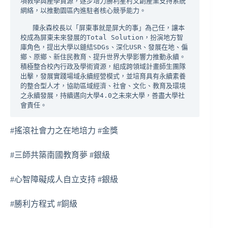
項教學與產學資源，逐步培力勝利星村文創產業支持系統
網絡，以推動園區內進駐者核心競爭能力。

   陳永森校長以「屏東事就是屏大的事」為己任，讓本
校成為屏東未來發展的Total Solution，扮演地方智
庫角色，提出大學以鏈結SDGs、深化USR、發展在地、偏
鄉、原鄉、新住民教育、提升世界大學影響力推動永續。
積極整合校內行政及學術資源，組成跨領域計畫師生團隊
出擊，發展實踐場域永續經營模式，並培育具有永續素養
的整合型人才，協助區域經濟、社會、文化、教育及環境
之永續發展，持續邁向大學4.0之未來大學，善盡大學社
會責任。
#搖滾社會力之在地培力 #金獎
#三師共築南國教育夢 #銀級
#心智障礙成人自立支持 #銀級
#勝利方程式 #銅級