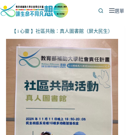
跳
至
選單
主
要
【 i 心靈 】社區共融：真人圖書館（屏大民生）
內
容