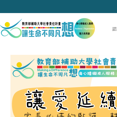
跳
至
主
要
內
認
容