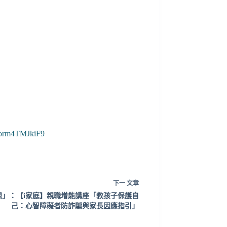
orm
4TMJkiF9
下一
文章
「想」：【i家庭】親職增能講座「教孩子保護自
己：心智障礙者防詐騙與家長因應指引」