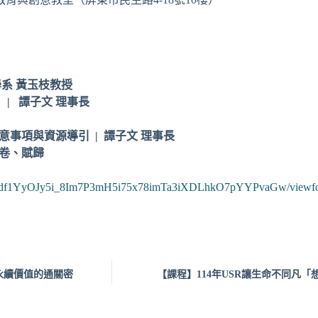
育學系 黃玉枝教授
 | 譚子文 理事長
注意事項與資源導引 | 譚子文 理事長
問卷、賦歸
pQLSfdf1YyOJy5i_8Im7P3mH5i75x78imTa3iXDLhkO7pYYPvaGw/viewf
永續價值的通關密
【課程】114年USR讓生命不同凡