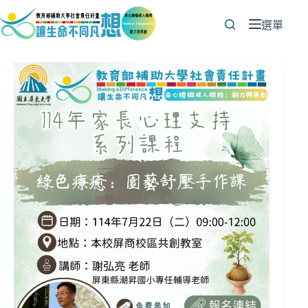
跳
至
選單
主
要
內
容