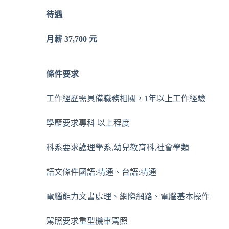
待遇
月薪
37,700
元
條件要求
工作經歷
需具備職務相關，1年以上工作經驗
學歷要求
專科 以上程度
科系要求
護理學系,幼兒教育科,社會學類
語文條件
國語:精通、台語:精通
電腦能力
文書處理、網際網路、電腦基本操作
駕照要求
重型機車駕照