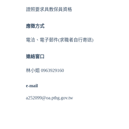
證照要求
具教保員資格
應徵方式
電洽、電子郵件(求職者自行寄送)
連絡窗口
林小姐 0963929160
e-mail
a252099@oa.pthg.gov.tw