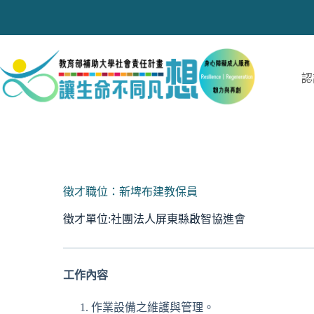
跳
至
主
要
內
認
容
徵才職位：新埤布建教保員
徵才單位:社團法人屏東縣啟智協進會
工作內容
作業設備之維護與管理。