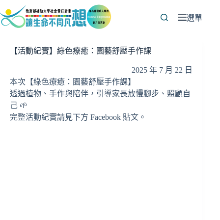
跳
至
選單
主
要
【活動紀實】綠色療癒：園藝舒壓手作課
內
容
2025 年 7 月 22 日
本次【綠色療癒：園藝舒壓手作課】
透過植物、手作與陪伴，引導家長放慢腳步、照顧自
己 🌱
完整活動紀實請見下方 Facebook 貼文。