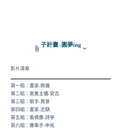
子計畫
–
圓夢ing
影片清單
第一組：畫家-佩儀
第二組：氣象主播-安吉
第三組：歌手-育景
第四組：畫家-志騏
第五組：看偶像-詩亭
第六組：賽車手-申祐