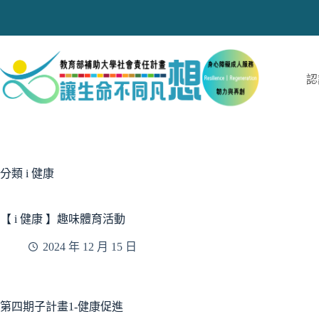
跳
至
主
要
內
認
容
分類
i 健康
【 i 健康 】趣味體育活動
2024 年 12 月 15 日
第四期子計畫1-健康促進