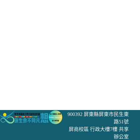
900392 屏東縣屏東市民生東
路51號
屏商校區 行政大樓7樓 共享
辦公室