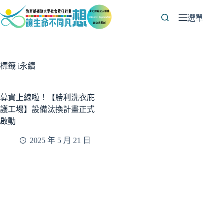
跳
至
選單
主
要
內
容
標籤
i永續
募資上線啦！【勝利洗衣庇
護工場】設備汰換計畫正式
啟動
2025 年 5 月 21 日