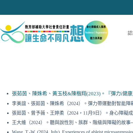
跳
至
主
要
內
認
容
張茹茵、陳姝希、黃玉枝&陳楷翔(2023)。『彈力
李美誼、張茹茵、陳姝希（2024）。彈力帶運動對智能障礙
張茹茵、曾予薇、王婷柔（2024，11月9日）。身心
王大維（2024）。聽與說性別、族群、階級與障礙的故事─
Wang, T.-W. (2024, July). Experiences of ableist microaggressio