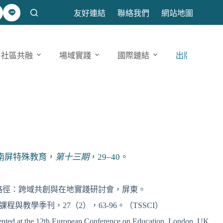
友好連結
聯絡我們
網站地圖
社區共融
場域實踐
國際鏈結
出版發表
。南屏特殊教育，
第十三期
，29–40。
。
現路徑：跨域共創與在地實踐研討會，屏東。
學季刊，27（2），63-96。（TSSCI）
resented at the 12th European Conference on Education, London, UK.