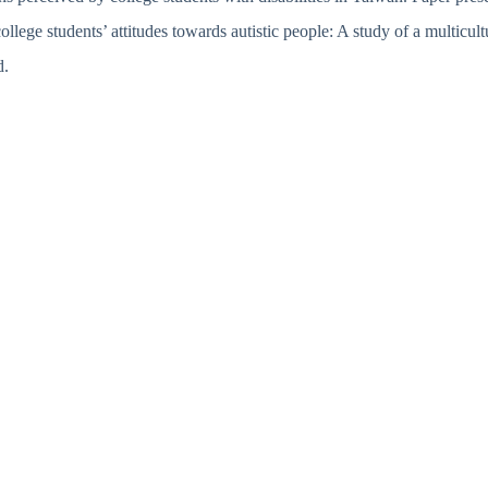
ege students’ attitudes towards autistic people: A study of a multicultu
d.