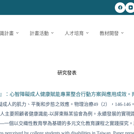
識計畫
計畫活動
人才培育
教材開發
研究發表
i健康』：心智障礙成人健康賦能專業整合行動方案與應用成效
成人的肌力、平衡和步態之效應。物理治療49（2），146-146
障礙成人主要照顧者健康識能-以屏東縣某協會為例。永續發展的實
─一個以交織性教育學為基礎的多元文化教育課程之實踐探究。課程與教
ns perceived by college students with disabilities in Taiwan. Paper p