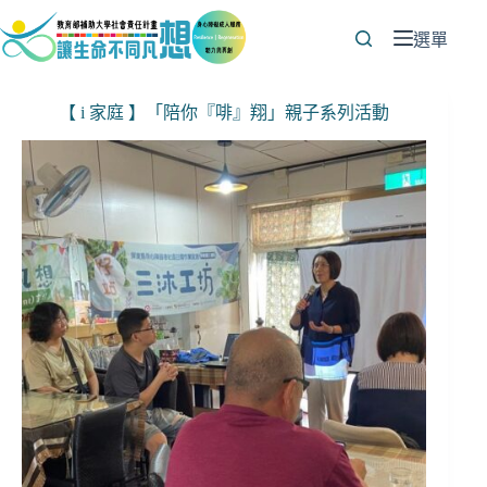
跳
至
選單
主
要
【 i 家庭 】「陪你『啡』翔」親子系列活動
內
容