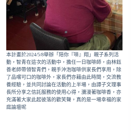
本計畫於2024/5/8舉辦「陪你『啡』翔」親子系列活
動，智青在這次的活動中，擔任一日咖啡師，由林鈺
善老師帶領智青們，親手沖泡咖啡供家長們享用，除
了品嚐可口的咖啡外，家長們亦藉由此時間，交流教
養經驗，並共同討論在活動的上半場，由譚子文理事
長所分享之信託服務的使用心得，瀰漫著咖啡香，亦
充滿著大家此起彼落的歡笑聲，真的是一場幸福的家
庭論壇呢