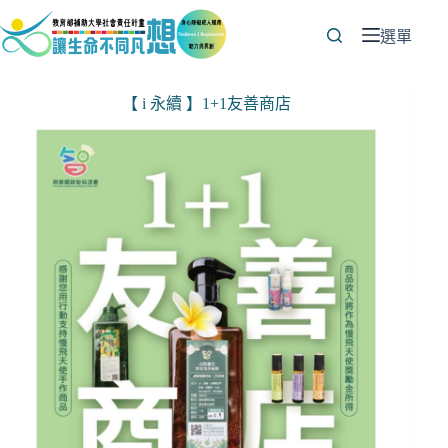
跳
至
選單
主
要
【 i 永續 】1+1友善商店
內
容