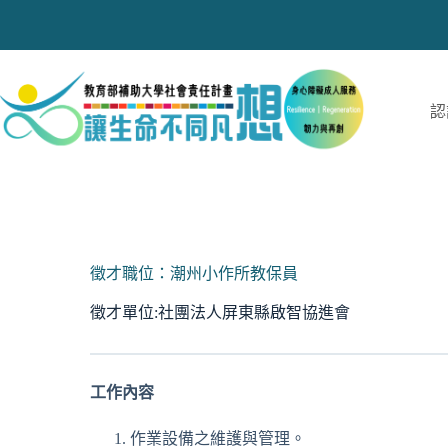
跳
至
主
要
內
認
容
徵才職位：潮州小作所教保員
徵才單位:社團法人屏東縣啟智協進會
工作內容
作業設備之維護與管理。