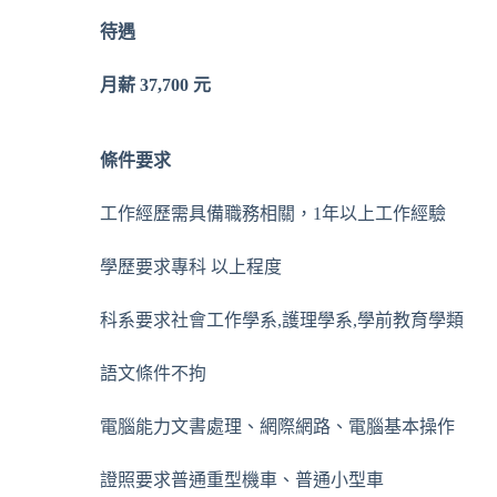
待遇
月薪
37,700
元
條件要求
工作經歷
需具備職務相關，1年以上工作經驗
學歷要求
專科 以上程度
科系要求
社會工作學系,護理學系,學前教育學類
語文條件
不拘
電腦能力
文書處理、網際網路、電腦基本操作
證照要求
普通重型機車、普通小型車