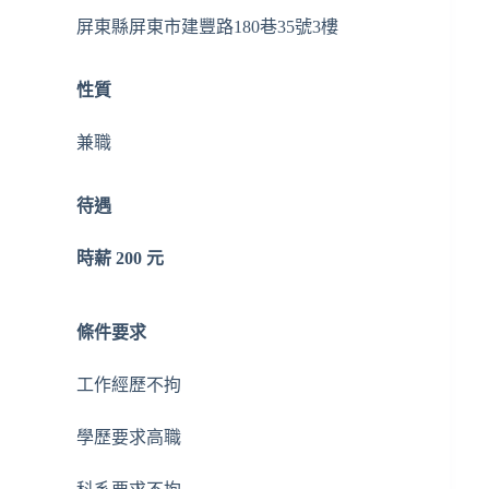
屏東縣屏東市建豐路180巷35號3樓
性質
兼職
待遇
時薪
200
元
條件要求
工作經歷
不拘
學歷要求
高職