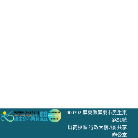
900392 屏東縣屏東市民生東
路51號
屏商校區 行政大樓7樓 共享
辦公室