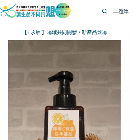
跳
至
選單
主
要
【 i 永續 】場域共同開發，新產品登場
內
容