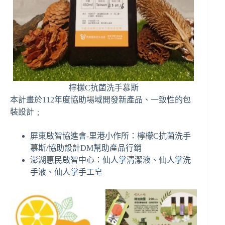
檸檬C抗菌洗手慕斯
本計畫於112年度協助場域開發新產品、一致性的包
裝設計﹔
屏東啟智協進會-里港小作所：檸檬C抗菌洗手
慕斯/協助設計DM幫助產品行銷
澎湖惠民啟智中心：仙人掌清潔液、仙人掌洗
手液、仙人掌手工皂