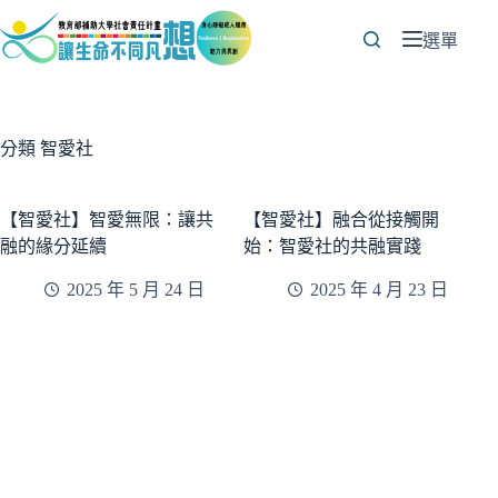
跳
至
選單
主
要
內
容
分類
智愛社
【智愛社】智愛無限：讓共
【智愛社】融合從接觸開
融的緣分延續
始：智愛社的共融實踐
2025 年 5 月 24 日
2025 年 4 月 23 日