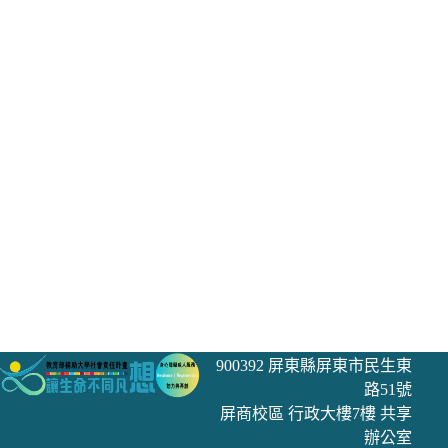
900392 屏東縣屏東市民生東
路51號
屏商校區 行政大樓7樓 共享
辦公室