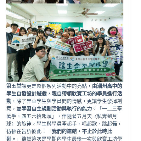
第五堂
課更是整個系列活動中的亮點，
由潮州高中的
學生自發設計遊戲，親自帶領欣寶工坊的學員進行活
動
，除了昇華學生與學員間的情感，更讓學生發揮創
意，並
學習自主規劃活動與執行的能力
。「一二三牽
著手，四五六抬起頭」，伴隨著五月天〈私奔到月
球〉的旋律，學生與學員牽起手、唱起歌、跳起舞，
彷彿在告訴彼此：「
我們的連結，不止於此時此
刻。
」雖然這次是學期內學生最後一次與欣寶工坊學