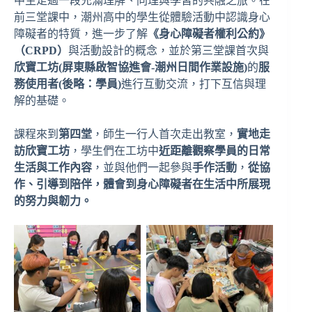
中生走過一段充滿理解、同理與學習的共融之旅。在
前三堂課中，潮州高中的學生從體驗活動中認識身心
障礙者的特質，進一步了解
《身心障礙者權利公約》
（CRPD）
與活動設計的概念，並於第三堂課首次與
欣寶工坊(屏東縣啟智協進會-潮州日間作業設施)
的
服
務使用者(後略：學員)
進行互動交流，打下互信與理
解的基礎。
課程來到
第四堂
，師生一行人首次走出教室，
實地走
訪欣寶工坊
，學生們在工坊中
近距離觀察學員的日常
生活與工作內容
，並與他們一起參與
手作活動
，
從協
作、引導到陪伴，體會到身心障礙者在生活中所展現
的努力與韌力。