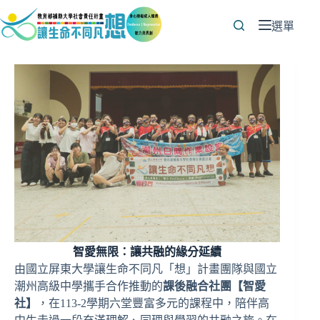
跳
至
選單
主
要
內
容
智愛無限：讓共融的緣分延續
由國立屏東大學讓生命不同凡「想」計畫團隊與國立
潮州高級中學攜手合作推動的
課後融合社團【智愛
社】
，在113-2學期六堂豐富多元的課程中，陪伴高