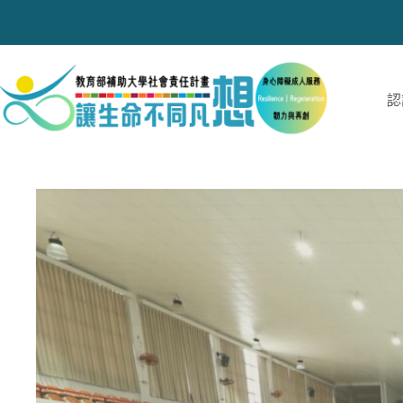
跳
至
主
要
內
認
容