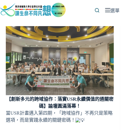
跳
至
選單
主
要
內
容
【創新多元的跨域協作：落實USR永續價值的通關密
碼】論壇圓滿落幕！
當USR計畫邁入第四期，「跨域協作」不再只是策略
選項，而是實踐永續的關鍵密碼！