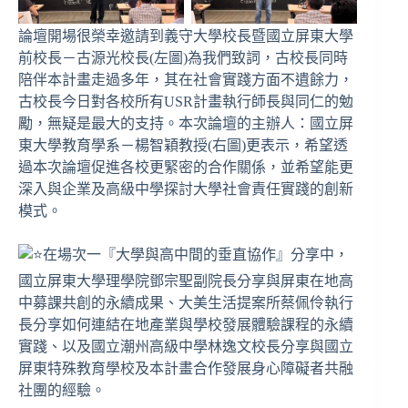
論壇開場很榮幸邀請到義守大學校長暨國立屏東大學
前校長－古源光校長(左圖)為我們致詞，古校長同時
陪伴本計畫走過多年，其在社會實踐方面不遺餘力，
古校長今日對各校所有USR計畫執行師長與同仁的勉
勵，無疑是最大的支持。本次論壇的主辦人：國立屏
東大學教育學系－楊智穎教授(右圖)更表示，希望透
過本次論壇促進各校更緊密的合作關係，並希望能更
深入與企業及高級中學探討大學社會責任實踐的創新
模式。
在場次一『大學與高中間的垂直協作』分享中，
國立屏東大學理學院鄧宗聖副院長分享與屏東在地高
中募課共創的永續成果、大美生活提案所蔡佩伶執行
長分享如何連結在地產業與學校發展體驗課程的永續
實踐、以及國立潮州高級中學林逸文校長分享與國立
屏東特殊教育學校及本計畫合作發展身心障礙者共融
社團的經驗。