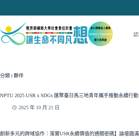
跳
至
主
要
內
認
容
分類
i 夥伴
NPTU 2025 USR x SDGs 匯聚臺日馬三地青年攜手推動永續行動
2025 年 10 月 21 日
創新多元的跨域協作：落實USR永續價值的通關密碼】論壇圓