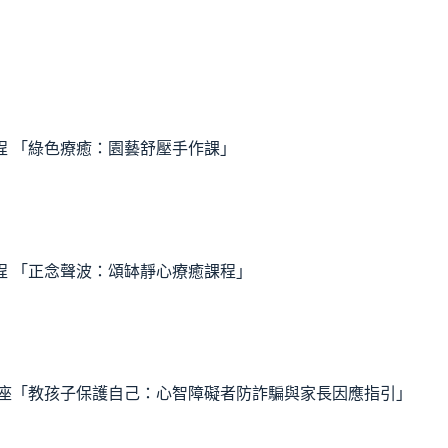
程 「綠色療癒：園藝舒壓手作課」
程 「正念聲波：頌缽靜心療癒課程」
能講座「教孩子保護自己：心智障礙者防詐騙與家長因應指引」