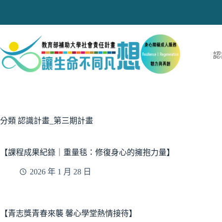
跳
至
主
要
內
認
容
分類
認識計畫_第三期計畫
【課程成果紀錄｜重量毯：修復身心的擁抱力量】
2026 年 1 月 28 日
【青志獎青春來襲 馨心學堂熱情接待】